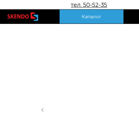
тел. 50-52-35
Акц
Каталог