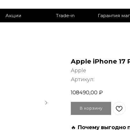
ии
Trade-in
Гарантия магазина
Apple iPhone 17 
Apple
Артикул:
108490,00
₽
В корзину
🔥
Пoчeму выгоднo 