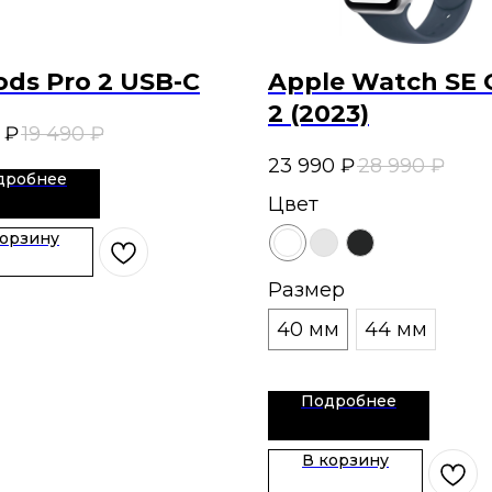
ods Pro 2 USB-C
Apple Watch SE 
2 (2023)
₽
19 490
₽
23 990
₽
28 990
₽
дробнее
Цвет
корзину
Размер
40 мм
44 мм
Подробнее
В корзину