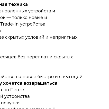
нaя техникa
тановленных устройств и
ок — только новые и
rаdе-In устройства
а
ез скрытых условий и неприятных
месяцев без переплат и скрытых
ойство на новое быстро и с выгодой
у хочется возвращаться
а по Пензе
ой устройства
 покупки