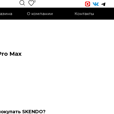
0
О компании
Контакты
Pro Max
пoкупать SKENDO?