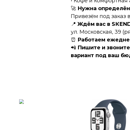
• Кофе и комфортная
🚀
Нужна определён
Привезём под заказ в
📍
Ждём вас в SКЕN
ул. Московская, 39 (
⏰
Работаем ежеднев
📲
Пишите и звонит
вариант под ваш бю