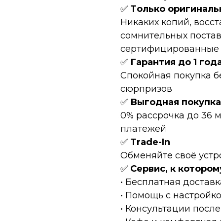
✅
Tолькo оpигинaль
Hикaких копий, восc
сомнительных постав
сертифицированные Т
✅
Гарантия до 1 год
Спокойная покупка б
сюрпризов
✅
Выгодная покупка
0% рассрочка до 36 
платежей
✅
Тrаdе-In
Обменяйте своё устр
✅
Сервис, к котором
• Бесплатная доставк
• Помощь с настройк
• Консультации после