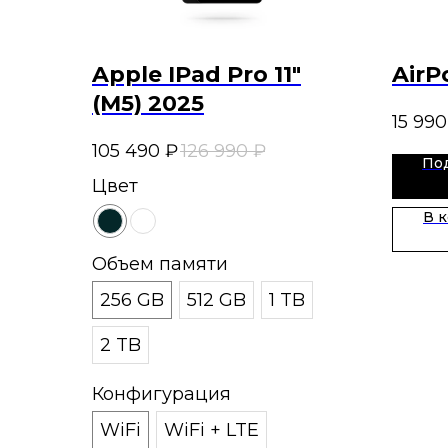
Apple IPad Pro 11"
AirP
(M5) 2025
15 990
105 490
₽
126 990
₽
По
Цвет
В 
Объем памяти
256 GB
512 GB
1 TB
2 TB
Конфигурация
WiFi
WiFi + LTE