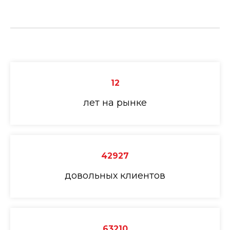
12
лет на рынке
Смартфоны
Акустика
О компании
Планшеты
Аксессуары
Ноутбуки
Для красоты
Trade-in
42927
Гаджеты
Для дома
Акции
довольных клиентов
тел. 50-52-35
skendo2025@mail.ru
г. Пенза, Московская 39
63210