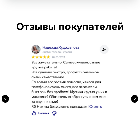
Отзывы покупателей
Смартфоны
Акустика
О компании
Планшеты
Аксессуары
Ноутбуки
Для красоты
Trade-in
Гаджеты
Для дома
Акции
тел. 50-52-35
skendo2025@mail.ru
г. Пенза, Московская 39
ежедневно с 10:00 до 21:00