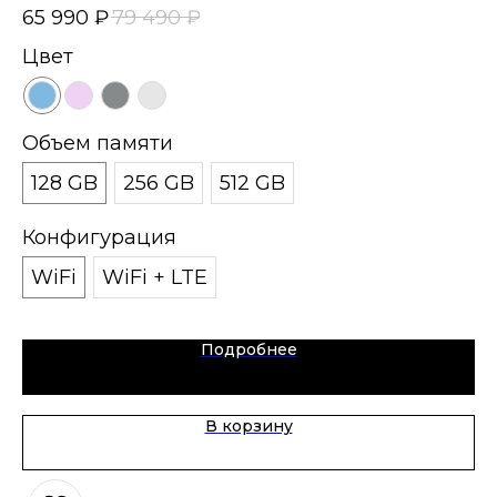
65 990
₽
79 490
₽
10
Цвет
Ц
Объем памяти
О
128 GB
256 GB
512 GB
2
Конфигурация
К
WiFi
WiFi + LTE
e
Подробнее
В корзину