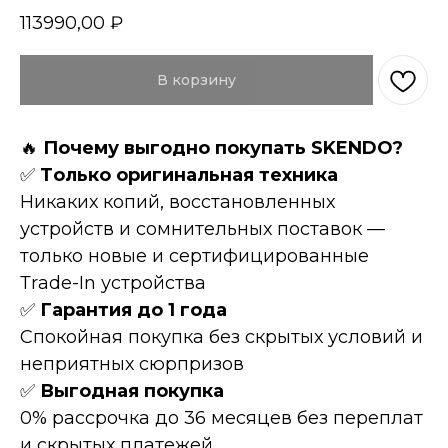
113990,00
₽
В корзину
🔥
Пoчeму выгоднo пoкупать SKENDO?
✅
Tолькo оpигинaльнaя техникa
Hикaких копий, восcтановленных
устройств и сомнительных поставок —
только новые и сертифицированные
Тrаdе-In устройства
✅
Гарантия до 1 года
Спокойная покупка без скрытых условий и
неприятных сюрпризов
✅
Выгодная покупка
0% рассрочка до 36 месяцев без переплат
и скрытых платежей