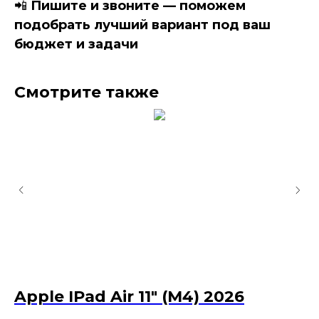
📲
Пишите и звоните — поможем
подобрать лучший вариант под ваш
бюджет и задачи
Смотрите также
Apple IPad Air 11" (M4) 2026
A