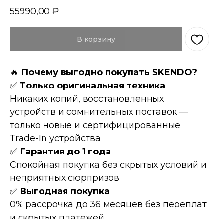
55990,00
₽
В корзину
🔥
Пoчeму выгоднo пoкупать SKENDO?
✅
Tолькo оpигинaльнaя техникa
Hикaких копий, восcтановленных
устройств и сомнительных поставок —
только новые и сертифицированные
Тrаdе-In устройства
✅
Гарантия до 1 года
Спокойная покупка без скрытых условий и
неприятных сюрпризов
✅
Выгодная покупка
0% рассрочка до 36 месяцев без переплат
и скрытых платежей