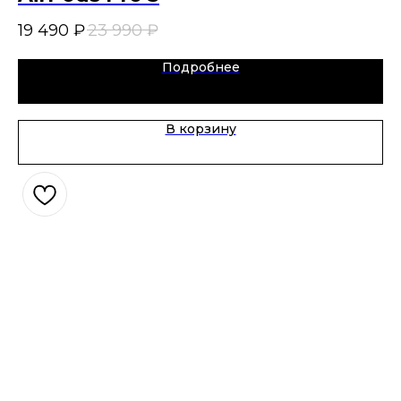
19 490
₽
23 990
₽
2
Ц
Подробнее
В корзину
Р
4