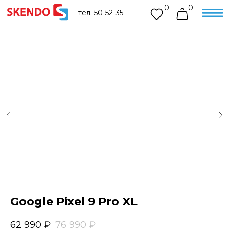
0
0
тел. 50-52-35
Google Pixel 9 Pro XL
62 990
₽
76 990
₽