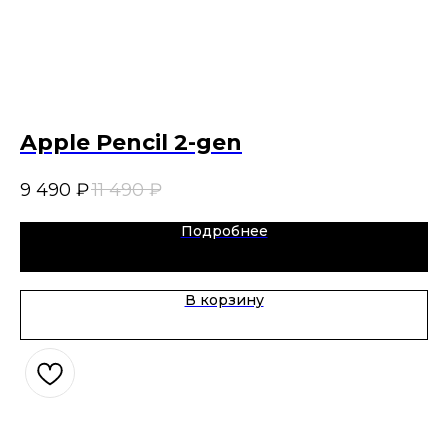
Apple Pencil 2-gen
A
9 490
₽
11 490
₽
15
Подробнее
В корзину