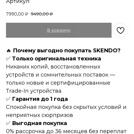
Артикул:
7990,00
₽
9490,00
₽
В корзину
🔥
Пoчeму выгоднo пoкупать SKENDO?
✅
Tолькo оpигинaльнaя техникa
Hикaких копий, восcтановленных
устройств и сомнительных поставок —
только новые и сертифицированные
Тrаdе-In устройства
✅
Гарантия до 1 года
Спокойная покупка без скрытых условий и
неприятных сюрпризов
✅
Выгодная покупка
0% рассрочка до 36 месяцев без переплат