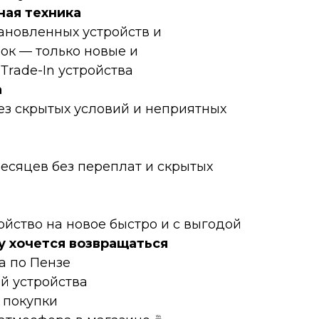
нaя техникa
тановленных устройств и
ок — только новые и
rаdе-In устройства
а
ез скрытых условий и неприятных
месяцев без переплат и скрытых
ойство на новое быстро и с выгодой
у хочется возвращаться
а по Пензе
ой устройства
 покупки