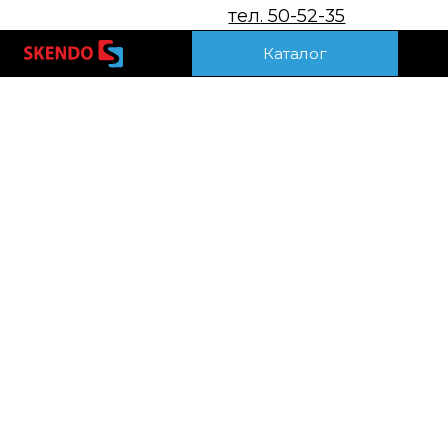
тел. 50-52-35
Акц
Каталог