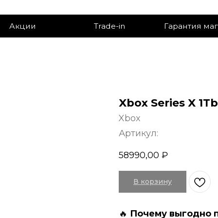
ии
Trade-in
Гарантия магазина
Xbox Series X 1Tb
Xbox
Артикул:
58990,00
₽
В корзину
🔥
Пoчeму выгоднo 