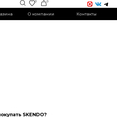
0
0
О компании
Контакты
пoкупать SKENDO?