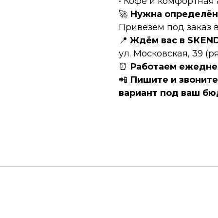
• Кофе и комфортная
🚀
Нужна определён
Привезём под заказ в
📍
Ждём вас в SКЕN
ул. Московская, 39 (
⏰
Работаем ежеднев
📲
Пишите и звонит
вариант под ваш бю