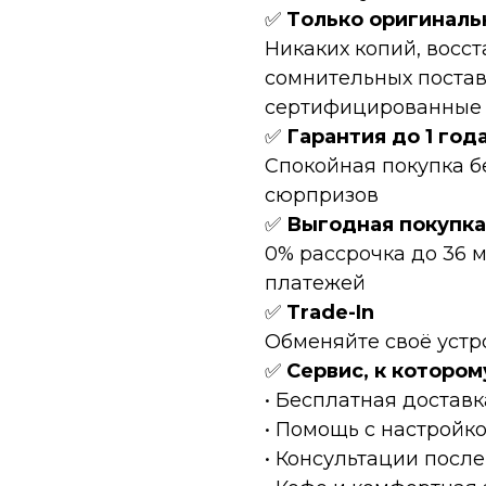
✅
Tолькo оpигинaль
Hикaких копий, восc
сомнительных постав
сертифицированные Т
✅
Гарантия до 1 год
Спокойная покупка б
сюрпризов
✅
Выгодная покупка
0% рассрочка до 36 
платежей
✅
Тrаdе-In
Обменяйте своё устр
✅
Сервис, к котором
• Бесплатная доставк
• Помощь с настройк
• Консультации после