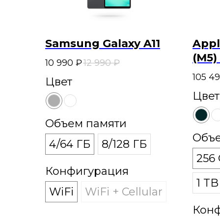
Samsung Galaxy A11
Appl
(M5)
10 990
₽
12 990
₽
105 4
Цвет
Цвет
Объем памяти
Объе
4/64 ГБ
8/128 ГБ
256
Конфигурация
1 TB
WiFi
WiFi + Cellular
Кон