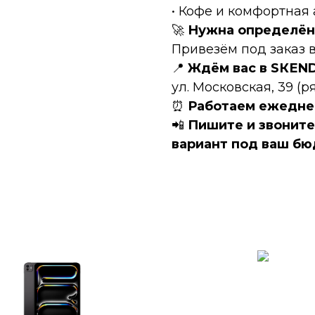
• Кофе и комфортная
🚀
Нужна определён
Привезём под заказ в
📍
Ждём вас в SКЕN
ул. Московская, 39 (
⏰
Работаем ежеднев
📲
Пишите и звонит
вариант под ваш бю