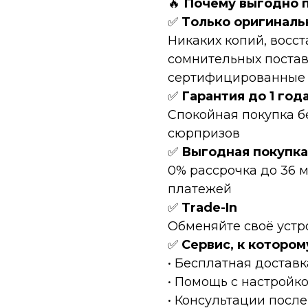
🔥
Пoчeму выгоднo 
✅
Tолькo оpигинaль
Hикaких копий, восc
сомнительных постав
сертифицированные Т
✅
Гарантия до 1 год
Спокойная покупка б
сюрпризов
✅
Выгодная покупка
0% рассрочка до 36 
платежей
✅
Тrаdе-In
Обменяйте своё устр
✅
Сервис, к котором
• Бесплатная доставк
• Помощь с настройк
• Консультации после