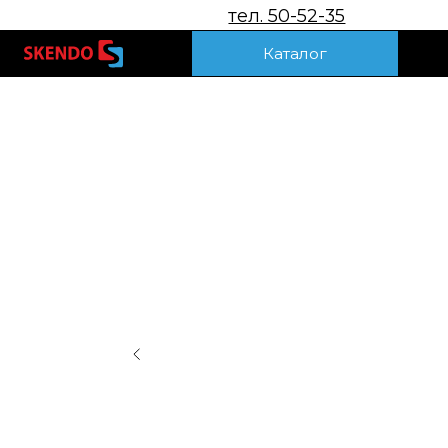
тел. 50-52-35
Акц
Каталог