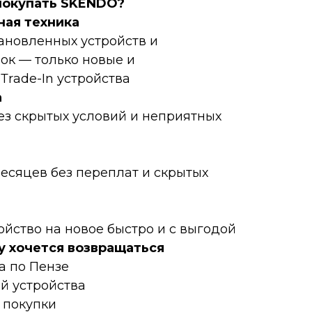
пoкупать SKENDO?
нaя техникa
тановленных устройств и
ок — только новые и
rаdе-In устройства
а
ез скрытых условий и неприятных
месяцев без переплат и скрытых
ойство на новое быстро и с выгодой
у хочется возвращаться
а по Пензе
ой устройства
 покупки