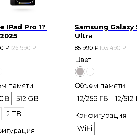
e IPad Pro 11"
Samsung Galaxy 
 2025
Ultra
90
₽
126 990
₽
85 990
₽
103 490
₽
Цвет
м памяти
Объем памяти
 GB
512 GB
12/256 ГБ
12/512
2 TB
Конфигурация
WiFi
фигурация