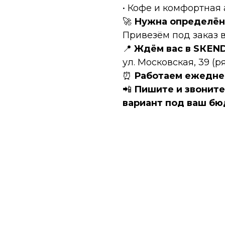
• Кофе и комфортная
🚀
Нужна определён
Привезём под заказ в
📍
Ждём вас в SКЕN
ул. Московская, 39 (
⏰
Работаем ежеднев
📲
Пишите и звонит
вариант под ваш бю