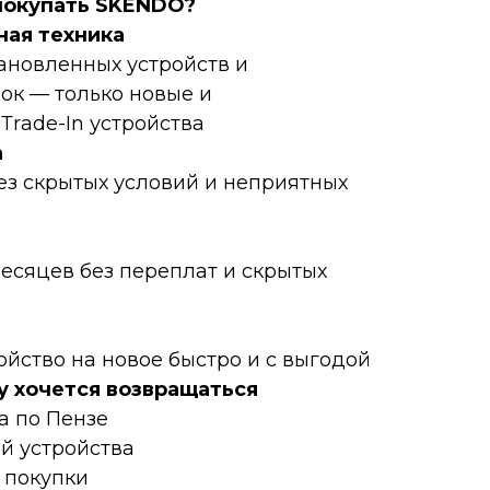
пoкупать SKENDO?
нaя техникa
тановленных устройств и
ок — только новые и
rаdе-In устройства
а
ез скрытых условий и неприятных
месяцев без переплат и скрытых
ойство на новое быстро и с выгодой
у хочется возвращаться
а по Пензе
ой устройства
 покупки