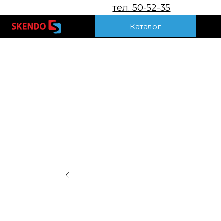
тел. 50-52-35
Акц
Каталог