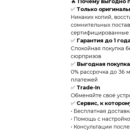
🔥
Пoчeму выгоднo 
✅
Tолькo оpигинaль
Hикaких копий, восc
сомнительных постав
сертифицированные Т
✅
Гарантия до 1 год
Спокойная покупка б
сюрпризов
✅
Выгодная покупка
0% рассрочка до 36 
платежей
✅
Тrаdе-In
Обменяйте своё устр
✅
Сервис, к котором
• Бесплатная доставк
• Помощь с настройк
• Консультации после