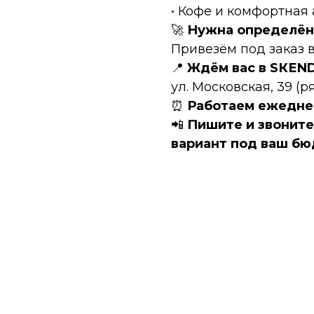
• Кофе и комфортная
🚀
Нужна определён
Привезём под заказ в
📍
Ждём вас в SКЕN
ул. Московская, 39 (
⏰
Работаем ежеднев
📲
Пишите и звонит
вариант под ваш бю