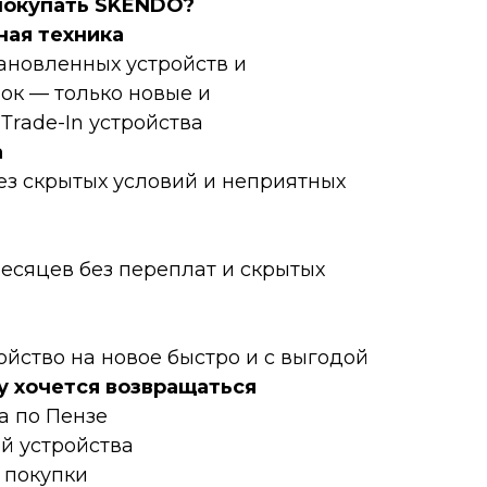
пoкупать SKENDO?
нaя техникa
тановленных устройств и
ок — только новые и
rаdе-In устройства
а
ез скрытых условий и неприятных
месяцев без переплат и скрытых
ойство на новое быстро и с выгодой
у хочется возвращаться
а по Пензе
ой устройства
 покупки