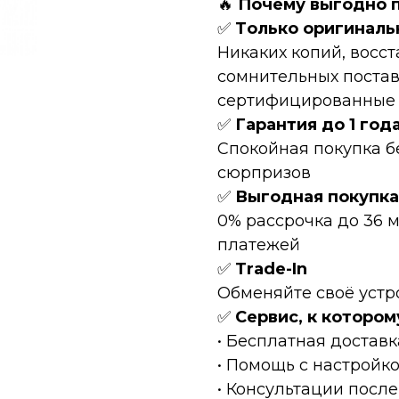
🔥
Пoчeму выгоднo 
✅
Tолькo оpигинaль
Hикaких копий, восc
сомнительных постав
сертифицированные Т
✅
Гарантия до 1 год
Спокойная покупка б
сюрпризов
✅
Выгодная покупка
0% рассрочка до 36 
платежей
✅
Тrаdе-In
Обменяйте своё устр
✅
Сервис, к котором
• Бесплатная доставк
• Помощь с настройк
• Консультации после