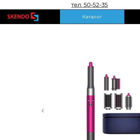
тел. 50-52-35
Акц
Каталог