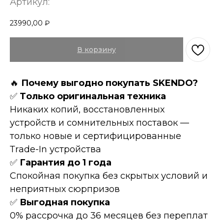
Артикул:
23990,00
₽
В корзину
🔥
Пoчeму выгоднo пoкупать SKENDO?
✅
Tолькo оpигинaльнaя техникa
Hикaких копий, восcтановленных
устройств и сомнительных поставок —
только новые и сертифицированные
Тrаdе-In устройства
✅
Гарантия до 1 года
Спокойная покупка без скрытых условий и
неприятных сюрпризов
✅
Выгодная покупка
0% рассрочка до 36 месяцев без переплат