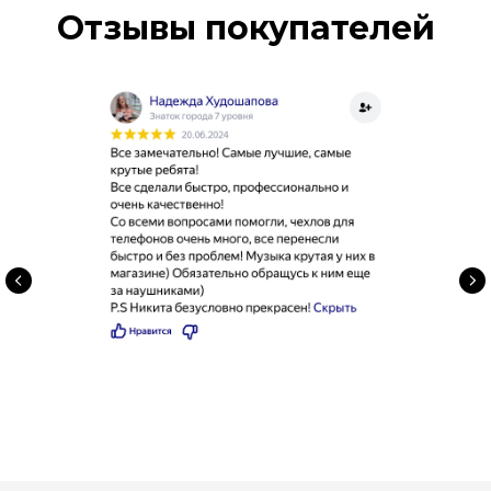
Отзывы покупателей
Смартфоны
Акустика
О компании
Планшеты
Аксессуары
Ноутбуки
Для красоты
Trade-in
Гаджеты
Для дома
Акции
тел. 50-52-35
skendo2025@mail.ru
г. Пенза, Московская 39
ежедневно с 10:00 до 21:00
Политика конфиденциальности