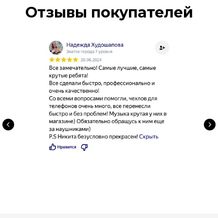
Отзывы покупателей
Смартфоны
Акустика
О компании
Планшеты
Аксессуары
Ноутбуки
Для красоты
Trade-in
Гаджеты
Для дома
Акции
тел. 50-52-35
skendo2025@mail.ru
г. Пенза, Московская 39
ежедневно с 10:00 до 21:00
Политика конфиденциальности