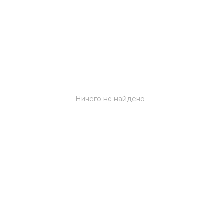
Ничего не найдено
Trade-in
Сдай своё старое
устройство и получи