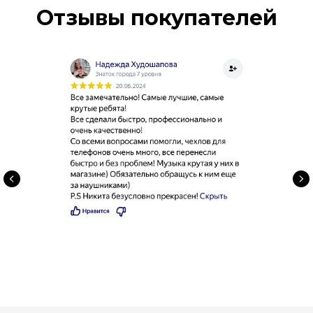
Отзывы покупателей
Смартфоны
Акустика
О компании
Планшеты
Аксессуары
Ноутбуки
Для красоты
Trade-in
Гаджеты
Для дома
Акции
тел. 50-52-35
skendo2025@mail.ru
г. Пенза, Московская 39
ежедневно с 10:00 до 21:00
Политика конфиденциальности