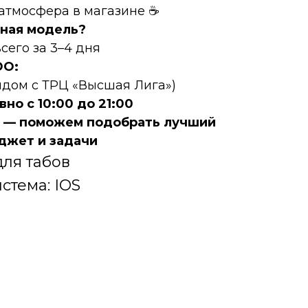
 атмосфера в магазине ☕
ная модель?
сего за 3–4 дня
DО:
рядом с ТРЦ «Высшая Лига»)
но с 10:00 до 21:00
е — поможем подобрать лучший
джет и задачи
для табов
стема: IOS