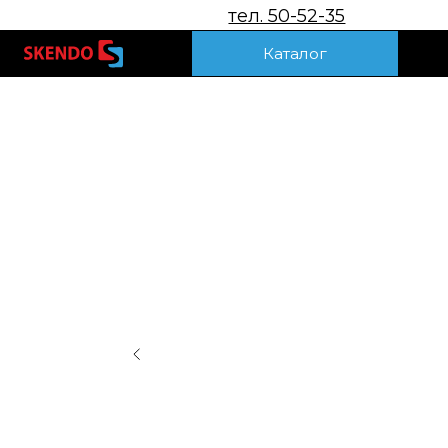
тел. 50-52-35
Акц
Каталог