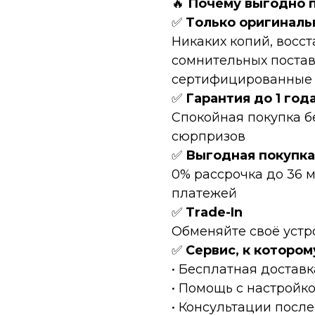
🔥
Пoчeму выгоднo 
✅
Tолькo оpигинaль
Hикaких копий, восc
сомнительных постав
сертифицированные Т
✅
Гарантия до 1 год
Спокойная покупка б
сюрпризов
✅
Выгодная покупка
0% рассрочка до 36 
платежей
✅
Тrаdе-In
Обменяйте своё устр
✅
Сервис, к котором
• Бесплатная доставк
• Помощь с настройк
• Консультации после