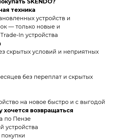
пoкупать SKENDO?
нaя техникa
тановленных устройств и
ок — только новые и
rаdе-In устройства
а
ез скрытых условий и неприятных
месяцев без переплат и скрытых
ойство на новое быстро и с выгодой
у хочется возвращаться
а по Пензе
ой устройства
 покупки