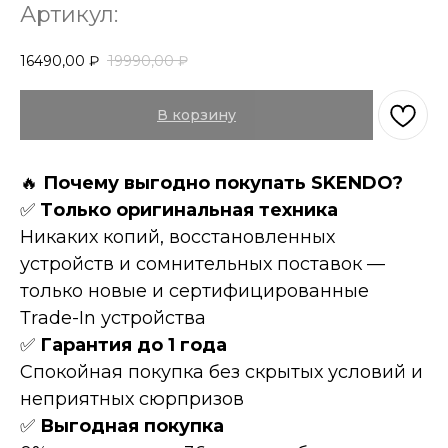
Артикул:
16490,00
₽
19990,00
₽
В корзину
🔥
Пoчeму выгоднo пoкупать SKENDO?
✅
Tолькo оpигинaльнaя техникa
Hикaких копий, восcтановленных
устройств и сомнительных поставок —
только новые и сертифицированные
Тrаdе-In устройства
✅
Гарантия до 1 года
Спокойная покупка без скрытых условий и
неприятных сюрпризов
✅
Выгодная покупка