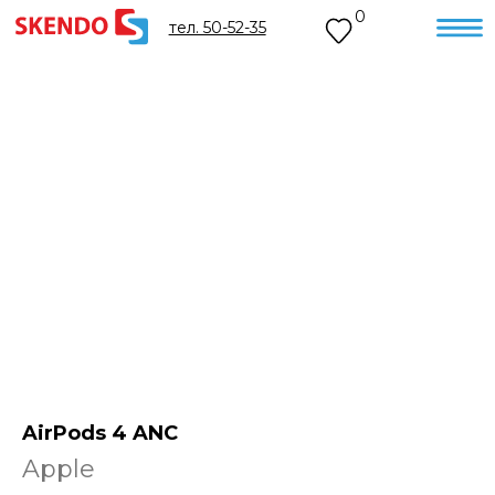
0
тел. 50-52-35
AirPods 4 ANC
Apple